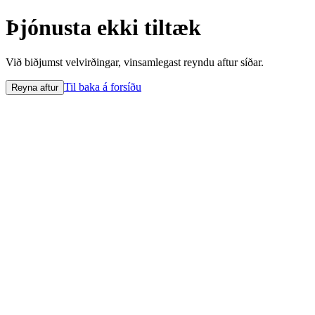
Þjónusta ekki tiltæk
Við biðjumst velvirðingar, vinsamlegast reyndu aftur síðar.
Til baka á forsíðu
Reyna aftur