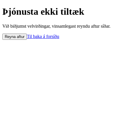
Þjónusta ekki tiltæk
Við biðjumst velvirðingar, vinsamlegast reyndu aftur síðar.
Til baka á forsíðu
Reyna aftur