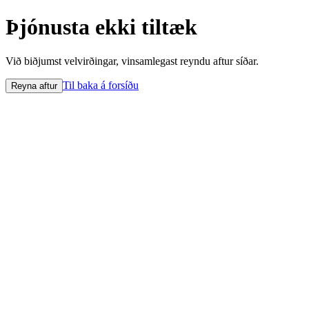
Þjónusta ekki tiltæk
Við biðjumst velvirðingar, vinsamlegast reyndu aftur síðar.
Til baka á forsíðu
Reyna aftur