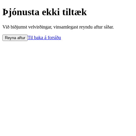
Þjónusta ekki tiltæk
Við biðjumst velvirðingar, vinsamlegast reyndu aftur síðar.
Til baka á forsíðu
Reyna aftur