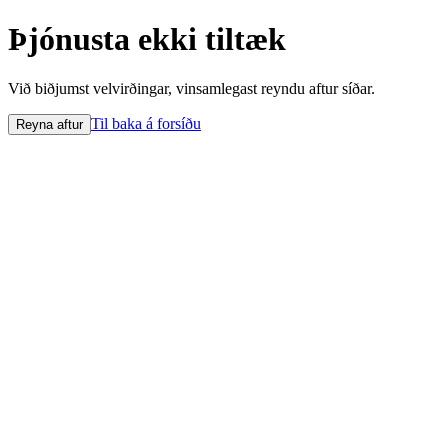
Þjónusta ekki tiltæk
Við biðjumst velvirðingar, vinsamlegast reyndu aftur síðar.
Til baka á forsíðu
Reyna aftur