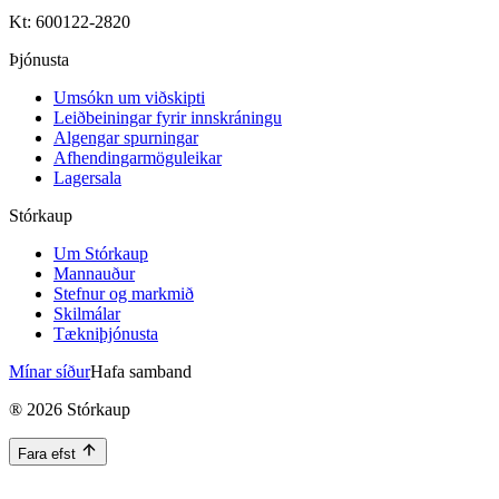
Kt: 600122-2820
Þjónusta
Umsókn um viðskipti
Leiðbeiningar fyrir innskráningu
Algengar spurningar
Afhendingarmöguleikar
Lagersala
Stórkaup
Um Stórkaup
Mannauður
Stefnur og markmið
Skilmálar
Tækniþjónusta
Mínar síður
Hafa samband
®
2026
Stórkaup
Fara efst