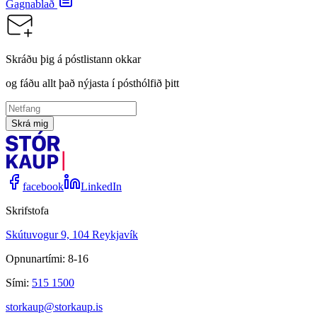
Gagnablað
Skráðu þig á póstlistann okkar
og fáðu allt það nýjasta í pósthólfið þitt
Skrá mig
facebook
LinkedIn
Skrifstofa
Skútuvogur 9, 104 Reykjavík
Opnunartími: 8-16
Sími:
515 1500
storkaup@storkaup.is