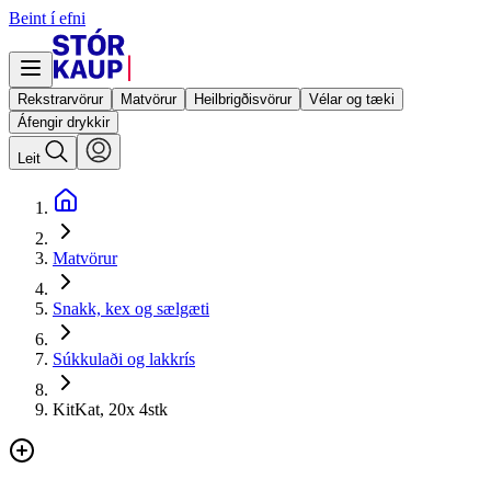
Beint í efni
Rekstrarvörur
Matvörur
Heilbrigðisvörur
Vélar og tæki
Áfengir drykkir
Leit
Matvörur
Snakk, kex og sælgæti
Súkkulaði og lakkrís
KitKat, 20x 4stk