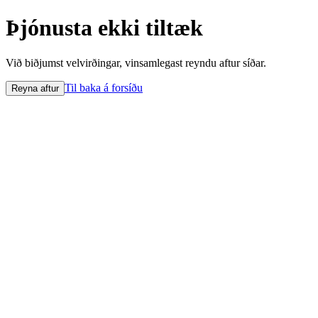
Þjónusta ekki tiltæk
Við biðjumst velvirðingar, vinsamlegast reyndu aftur síðar.
Til baka á forsíðu
Reyna aftur