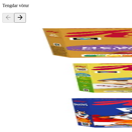
Tengdar vörur
Kelloggs
All-Bran, 12x 500g
Vörunúmer:
9003823
Kelloggs
Coco Pops, 14x 650g
Vörunúmer:
9003824
Kelloggs
Frosties, 16x 470g
Vörunúmer:
9003825