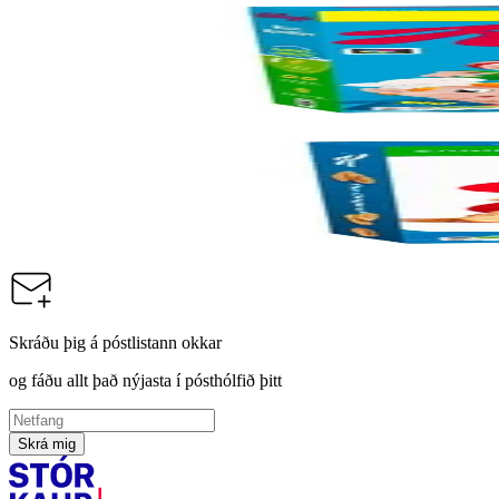
Kelloggs
Kelloggs Rice Krispies, 12x 660g
Vörunúmer:
9001785
Kelloggs
Kelloggs Special K, 12x 750g
Vörunúmer:
9000633
Skráðu þig á póstlistann okkar
og fáðu allt það nýjasta í pósthólfið þitt
Skrá mig