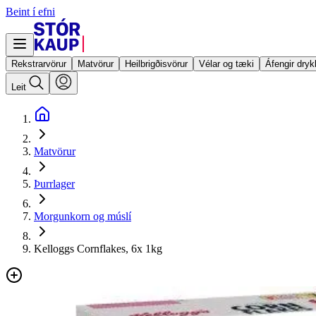
Beint í efni
Rekstrarvörur
Matvörur
Heilbrigðisvörur
Vélar og tæki
Áfengir dryk
Leit
Matvörur
Þurrlager
Morgunkorn og múslí
Kelloggs Cornflakes, 6x 1kg