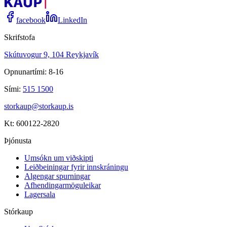
facebook
LinkedIn
Skrifstofa
Skútuvogur 9, 104 Reykjavík
Opnunartími: 8-16
Sími:
515 1500
storkaup@storkaup.is
Kt: 600122-2820
Þjónusta
Umsókn um viðskipti
Leiðbeiningar fyrir innskráningu
Algengar spurningar
Afhendingarmöguleikar
Lagersala
Stórkaup