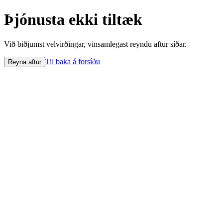
Þjónusta ekki tiltæk
Við biðjumst velvirðingar, vinsamlegast reyndu aftur síðar.
Til baka á forsíðu
Reyna aftur