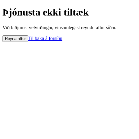
Þjónusta ekki tiltæk
Við biðjumst velvirðingar, vinsamlegast reyndu aftur síðar.
Til baka á forsíðu
Reyna aftur