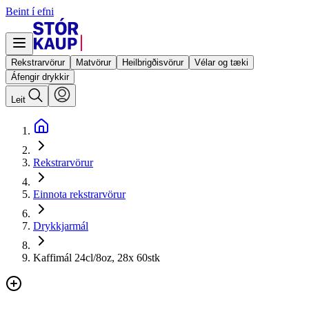
Beint í efni
Rekstrarvörur
Matvörur
Heilbrigðisvörur
Vélar og tæki
Áfengir drykkir
Leit
Rekstrarvörur
Einnota rekstrarvörur
Drykkjarmál
Kaffimál 24cl/8oz, 28x 60stk