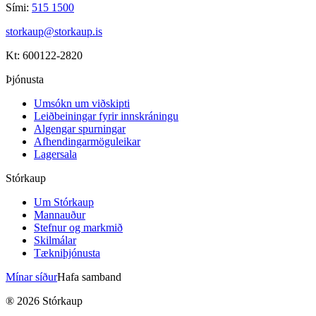
Sími:
515 1500
storkaup@storkaup.is
Kt: 600122-2820
Þjónusta
Umsókn um viðskipti
Leiðbeiningar fyrir innskráningu
Algengar spurningar
Afhendingarmöguleikar
Lagersala
Stórkaup
Um Stórkaup
Mannauður
Stefnur og markmið
Skilmálar
Tækniþjónusta
Mínar síður
Hafa samband
®
2026
Stórkaup