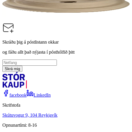
Lok á Kaffimál 24cl, 20x 50stk
Vörunúmer:
137149
Skráðu þig á póstlistann okkar
og fáðu allt það nýjasta í pósthólfið þitt
Skrá mig
facebook
LinkedIn
Skrifstofa
Skútuvogur 9, 104 Reykjavík
Opnunartími: 8-16