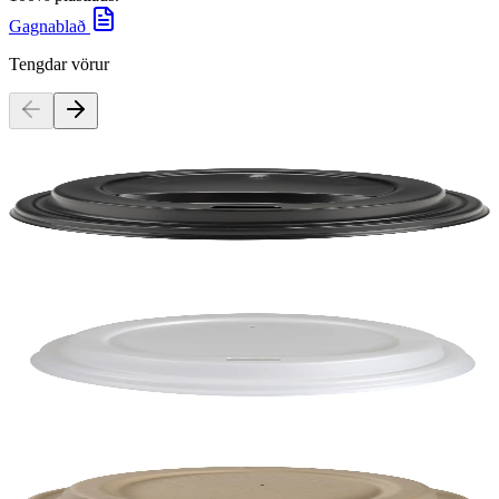
Gagnablað
Tengdar vörur
Abena
Lok á Kaffimál 24cl, 10x 100stk
Vörunúmer:
105195
Rammasamningur
Abena
Lok á Kaffimál 24cl, 10x 100stk
Vörunúmer:
119738
Abena