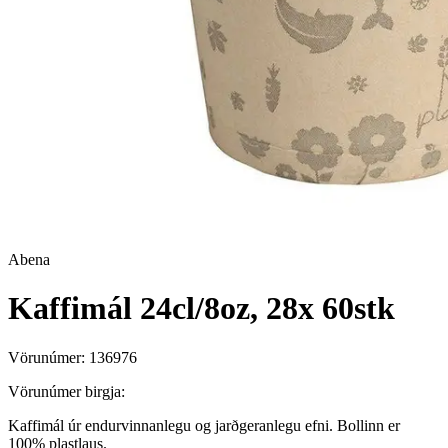
Abena
Kaffimál 24cl/8oz, 28x 60stk
Vörunúmer:
136976
Vörunúmer birgja:
Kaffimál úr endurvinnanlegu og jarðgeranlegu efni. Bollinn er
100% plastlaus.