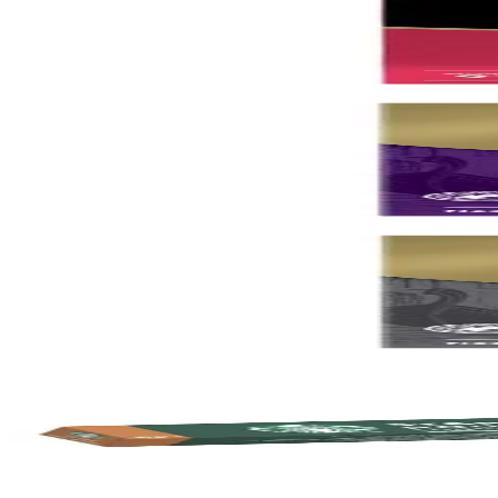
Kaffihylki Espresso Classico, 10x 10stk
Vörunúmer:
9004207
Caffé Gondoliere
Kaffihylki Espresso Dark, 5x 20stk
Vörunúmer:
9004204
Caffé Gondoliere
Kaffihylki Espresso Ristretto, 5x 20stk
Vörunúmer:
9004205
Starbucks
Kaffihylki House Blend, 12x 10stk
Vörunúmer:
9000862