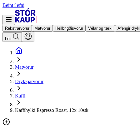
Beint í efni
Rekstrarvörur
Matvörur
Heilbrigðisvörur
Vélar og tæki
Áfengir dryk
Leit
Matvörur
Drykkjarvörur
Kaffi
Kaffihylki Espresso Roast, 12x 10stk