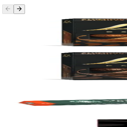
L'OR
Kaffihylki Caramel Espresso, 10x 10stk
Vörunúmer:
9004209
L'OR
Kaffihylki Chocolate Espresso, 10x 10stk
Vörunúmer:
9004210
Starbucks
Kaffihylki Colombia, 12x 10stk
Vörunúmer:
9000864
Lavazza