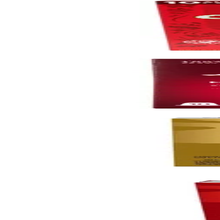
Gevalia
Kaffihylki Lungo 6, 10x 10stk
Vörunúmer:
9004206
Merrild
Kaffihylki Merrild 103, 10x 10stk
Vörunúmer:
9004211
Lavazza
Kaffihylki Oro Nespresso, 10x 10stk
Vörunúmer:
9004208
Lavazza
Kaffihylki Rossa, 10x 10stk