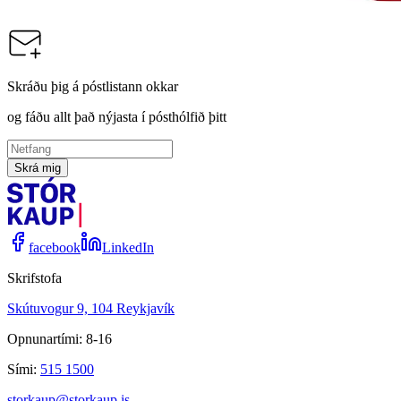
Vörunúmer:
9000200
Skráðu þig á póstlistann okkar
og fáðu allt það nýjasta í pósthólfið þitt
Skrá mig
facebook
LinkedIn
Skrifstofa
Skútuvogur 9, 104 Reykjavík
Opnunartími: 8-16
Sími:
515 1500
storkaup@storkaup.is