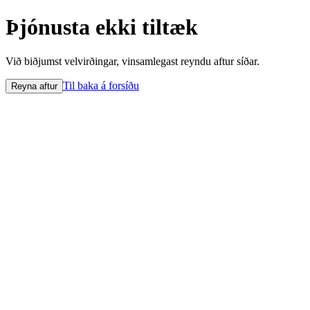
Þjónusta ekki tiltæk
Við biðjumst velvirðingar, vinsamlegast reyndu aftur síðar.
Til baka á forsíðu
Reyna aftur