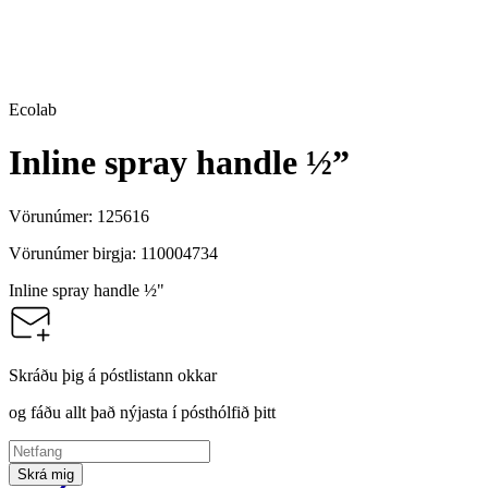
Ecolab
Inline spray handle ½”
Vörunúmer:
125616
Vörunúmer birgja:
110004734
Inline spray handle ½"
Skráðu þig á póstlistann okkar
og fáðu allt það nýjasta í pósthólfið þitt
Skrá mig