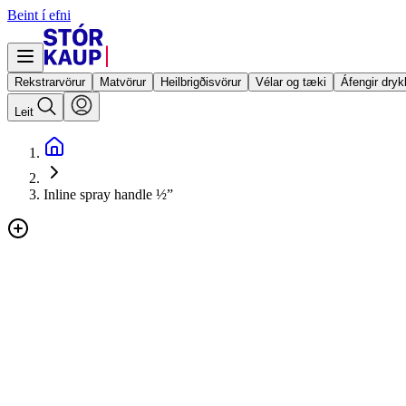
Beint í efni
Rekstrarvörur
Matvörur
Heilbrigðisvörur
Vélar og tæki
Áfengir dryk
Leit
Inline spray handle ½”