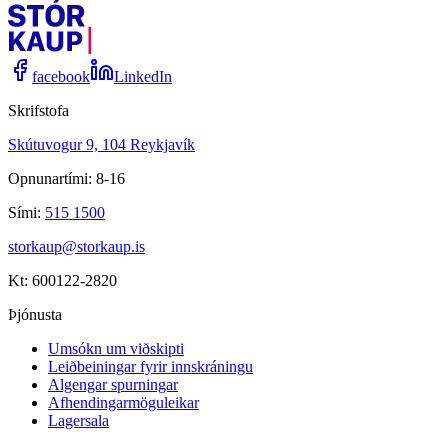
facebook
LinkedIn
Skrifstofa
Skútuvogur 9, 104 Reykjavík
Opnunartími: 8-16
Sími:
515 1500
storkaup@storkaup.is
Kt: 600122-2820
Þjónusta
Umsókn um viðskipti
Leiðbeiningar fyrir innskráningu
Algengar spurningar
Afhendingarmöguleikar
Lagersala