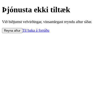
Þjónusta ekki tiltæk
Við biðjumst velvirðingar, vinsamlegast reyndu aftur síðar.
Til baka á forsíðu
Reyna aftur