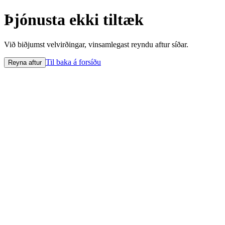
Þjónusta ekki tiltæk
Við biðjumst velvirðingar, vinsamlegast reyndu aftur síðar.
Til baka á forsíðu
Reyna aftur