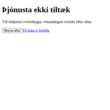
Þjónusta ekki tiltæk
Við biðjumst velvirðingar, vinsamlegast reyndu aftur síðar.
Til baka á forsíðu
Reyna aftur