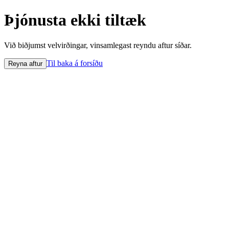
Þjónusta ekki tiltæk
Við biðjumst velvirðingar, vinsamlegast reyndu aftur síðar.
Til baka á forsíðu
Reyna aftur