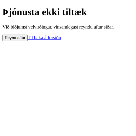
Þjónusta ekki tiltæk
Við biðjumst velvirðingar, vinsamlegast reyndu aftur síðar.
Til baka á forsíðu
Reyna aftur