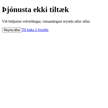
Þjónusta ekki tiltæk
Við biðjumst velvirðingar, vinsamlegast reyndu aftur síðar.
Til baka á forsíðu
Reyna aftur