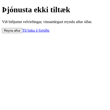
Þjónusta ekki tiltæk
Við biðjumst velvirðingar, vinsamlegast reyndu aftur síðar.
Til baka á forsíðu
Reyna aftur