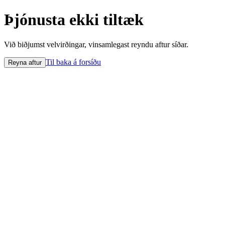
Þjónusta ekki tiltæk
Við biðjumst velvirðingar, vinsamlegast reyndu aftur síðar.
Til baka á forsíðu
Reyna aftur