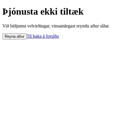
Þjónusta ekki tiltæk
Við biðjumst velvirðingar, vinsamlegast reyndu aftur síðar.
Til baka á forsíðu
Reyna aftur