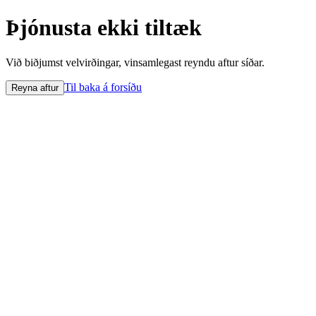
Þjónusta ekki tiltæk
Við biðjumst velvirðingar, vinsamlegast reyndu aftur síðar.
Til baka á forsíðu
Reyna aftur