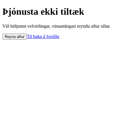
Þjónusta ekki tiltæk
Við biðjumst velvirðingar, vinsamlegast reyndu aftur síðar.
Til baka á forsíðu
Reyna aftur