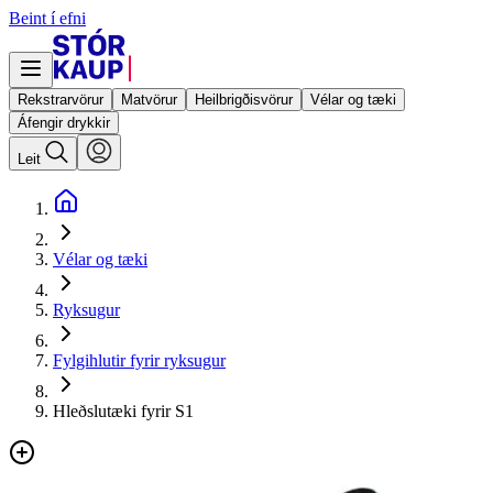
Beint í efni
Rekstrarvörur
Matvörur
Heilbrigðisvörur
Vélar og tæki
Áfengir drykkir
Leit
Vélar og tæki
Ryksugur
Fylgihlutir fyrir ryksugur
Hleðslutæki fyrir S1