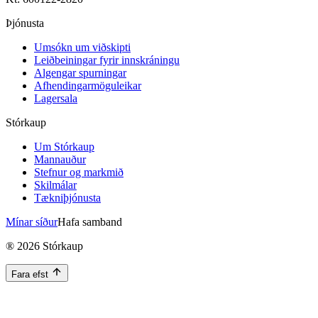
Þjónusta
Umsókn um viðskipti
Leiðbeiningar fyrir innskráningu
Algengar spurningar
Afhendingarmöguleikar
Lagersala
Stórkaup
Um Stórkaup
Mannauður
Stefnur og markmið
Skilmálar
Tækniþjónusta
Mínar síður
Hafa samband
®
2026
Stórkaup
Fara efst