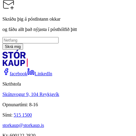
Skráðu þig á póstlistann okkar
og fáðu allt það nýjasta í pósthólfið þitt
Skrá mig
facebook
LinkedIn
Skrifstofa
Skútuvogur 9, 104 Reykjavík
Opnunartími: 8-16
Sími:
515 1500
storkaup@storkaup.is
Kt: 600122-2820