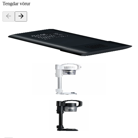
Tengdar vörur
Nilfisk
Rafhlaða fyrir S1 Svört
Vörunúmer:
9003612
Nilfisk
Skaftryksuga, S1 Home
Vörunúmer:
9002669
Nilfisk
Skaftryksuga, S1 Pet Care
Vörunúmer:
9002680