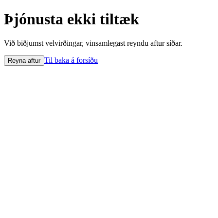
Þjónusta ekki tiltæk
Við biðjumst velvirðingar, vinsamlegast reyndu aftur síðar.
Til baka á forsíðu
Reyna aftur