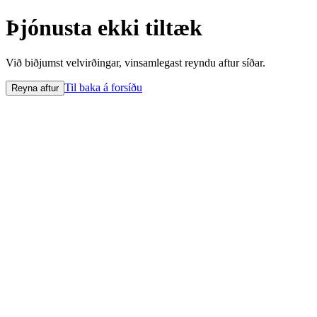
Þjónusta ekki tiltæk
Við biðjumst velvirðingar, vinsamlegast reyndu aftur síðar.
Til baka á forsíðu
Reyna aftur