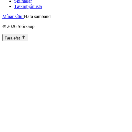
Skilmálar
Tækniþjónusta
Mínar síður
Hafa samband
®
2026
Stórkaup
Fara efst