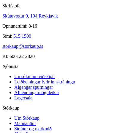
Skrifstofa
Skútuvogur 9, 104 Reykjavík
Opnunartími: 8-16
Sími:
515 1500
storkaup@storkaup.is
Kt: 600122-2820
Þjónusta
Umsókn um viðskipti
Leiðbeiningar fyrir innskráningu
Algengar spurningar
Afhendingarmöguleikar
Lagersala
Stórkaup
Um Stórkaup
Mannauður
Stefnur og markmið