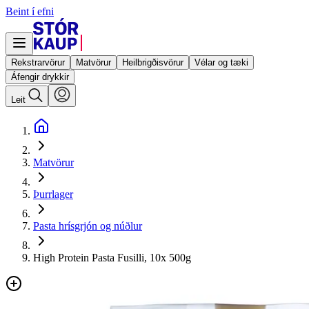
Beint í efni
Rekstrarvörur
Matvörur
Heilbrigðisvörur
Vélar og tæki
Áfengir drykkir
Leit
Matvörur
Þurrlager
Pasta hrísgrjón og núðlur
High Protein Pasta Fusilli, 10x 500g