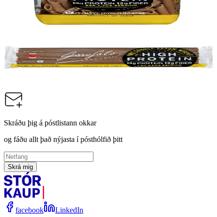
Vörunúmer:
9003881
Garofalo
High Protein Pasta Spaghetti, 24x 500g
Vörunúmer:
9003884
Skráðu þig á póstlistann okkar
og fáðu allt það nýjasta í pósthólfið þitt
Skrá mig
facebook
LinkedIn