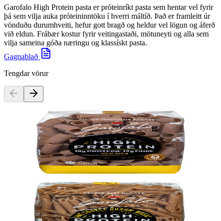
Garofalo High Protein pasta er próteinríkt pasta sem hentar vel fyrir
þá sem vilja auka próteininntöku í hverri máltíð. Það er framleitt úr
vönduðu durumhveiti, hefur gott bragð og heldur vel lögun og áferð
við eldun. Frábær kostur fyrir veitingastaði, mötuneyti og alla sem
vilja sameina góða næringu og klassískt pasta.
Gagnablað
Tengdar vörur
Garofalo
High Protein Pasta Mezze Maniche, 10x
500g
Vörunúmer:
9003883
Garofalo
High Protein Pasta Penne Rigate, 10x
500g