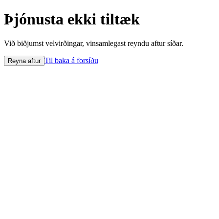
Þjónusta ekki tiltæk
Við biðjumst velvirðingar, vinsamlegast reyndu aftur síðar.
Til baka á forsíðu
Reyna aftur