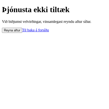
Þjónusta ekki tiltæk
Við biðjumst velvirðingar, vinsamlegast reyndu aftur síðar.
Til baka á forsíðu
Reyna aftur