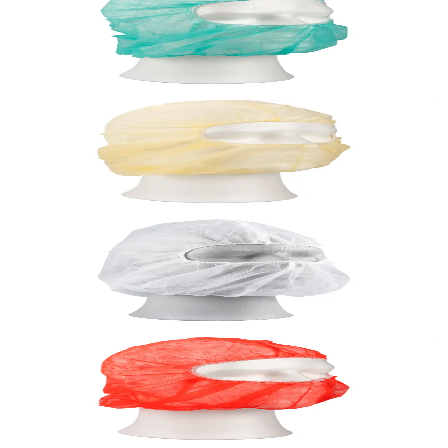
Hárhlífar Balaclava Grænar, 10x 100stk
Vörunúmer:
9003342
Abena
Hárhlífar Balaclava Gular, 10x 100stk
Vörunúmer:
9003344
Abena
Hárhlífar Balaclava Hvítar, 10x 100stk
Vörunúmer:
9002062
Abena
Hárhlífar Balaclava Rauðar, 10x 100stk
Vörunúmer:
9003343