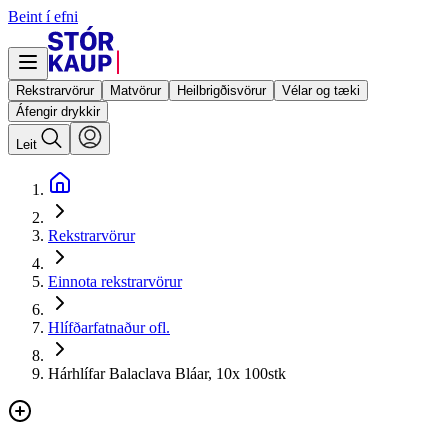
Beint í efni
Rekstrarvörur
Matvörur
Heilbrigðisvörur
Vélar og tæki
Áfengir drykkir
Leit
Rekstrarvörur
Einnota rekstrarvörur
Hlífðarfatnaður ofl.
Hárhlífar Balaclava Bláar, 10x 100stk