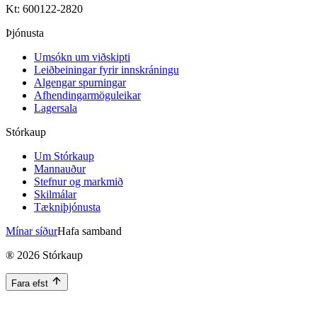
Kt: 600122-2820
Þjónusta
Umsókn um viðskipti
Leiðbeiningar fyrir innskráningu
Algengar spurningar
Afhendingarmöguleikar
Lagersala
Stórkaup
Um Stórkaup
Mannauður
Stefnur og markmið
Skilmálar
Tækniþjónusta
Mínar síður
Hafa samband
®
2026
Stórkaup
Fara efst