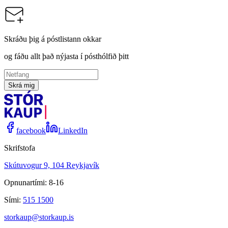
Skráðu þig á póstlistann okkar
og fáðu allt það nýjasta í pósthólfið þitt
Skrá mig
facebook
LinkedIn
Skrifstofa
Skútuvogur 9, 104 Reykjavík
Opnunartími: 8-16
Sími:
515 1500
storkaup@storkaup.is