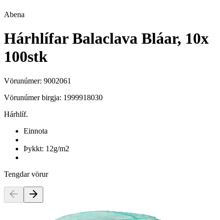
Abena
Hárhlífar Balaclava Bláar, 10x
100stk
Vörunúmer:
9002061
Vörunúmer birgja:
1999918030
Hárhlíf.
Einnota
Þykkt: 12g/m2
Tengdar vörur
Abena