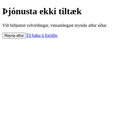
Þjónusta ekki tiltæk
Við biðjumst velvirðingar, vinsamlegast reyndu aftur síðar.
Til baka á forsíðu
Reyna aftur