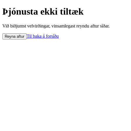
Þjónusta ekki tiltæk
Við biðjumst velvirðingar, vinsamlegast reyndu aftur síðar.
Til baka á forsíðu
Reyna aftur