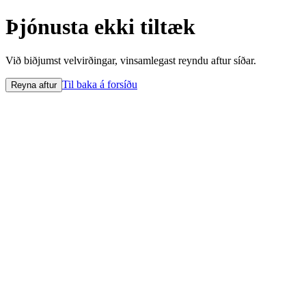
Þjónusta ekki tiltæk
Við biðjumst velvirðingar, vinsamlegast reyndu aftur síðar.
Til baka á forsíðu
Reyna aftur