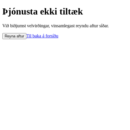
Þjónusta ekki tiltæk
Við biðjumst velvirðingar, vinsamlegast reyndu aftur síðar.
Til baka á forsíðu
Reyna aftur