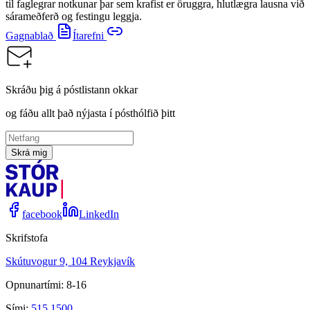
til faglegrar notkunar þar sem krafist er öruggra, hlutlægra lausna við
sárameðferð og festingu leggja.
Gagnablað
Ítarefni
Skráðu þig á póstlistann okkar
og fáðu allt það nýjasta í pósthólfið þitt
Skrá mig
facebook
LinkedIn
Skrifstofa
Skútuvogur 9, 104 Reykjavík
Opnunartími: 8-16
Sími:
515 1500