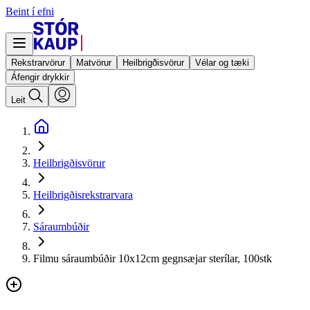
Beint í efni
Rekstrarvörur
Matvörur
Heilbrigðisvörur
Vélar og tæki
Áfengir drykkir
Leit
Heilbrigðisvörur
Heilbrigðisrekstrarvara
Sáraumbúðir
Filmu sáraumbúðir 10x12cm gegnsæjar sterílar, 100stk