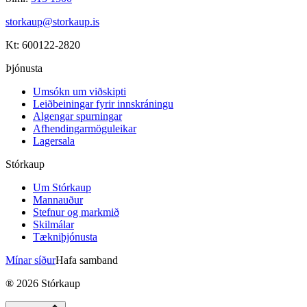
storkaup@storkaup.is
Kt: 600122-2820
Þjónusta
Umsókn um viðskipti
Leiðbeiningar fyrir innskráningu
Algengar spurningar
Afhendingarmöguleikar
Lagersala
Stórkaup
Um Stórkaup
Mannauður
Stefnur og markmið
Skilmálar
Tækniþjónusta
Mínar síður
Hafa samband
®
2026
Stórkaup