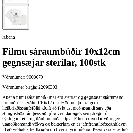
Abena
Filmu sáraumbúðir 10x12cm
gegnsæjar sterílar, 100stk
Vörunúmer:
9003679
Vörunúmer birgja:
22096303
Abena filmu sáraumbúðirnar eru sterilar og gegnsæar sjálflímandi
umbúðir í stærðinni 10x12 cm. Hönnun þeirra gerir
heilbrigðisstarfsfólki kleift að fylgjast með ástandi sárs eða
stungustaðar án þess að rjúfa verndarlagið, sem dregur úr
sýkingarhættu og tíðni umbúðaskipta. Filman myndar vörn gegn
utanaðkomandi vökva og bakteríum en er jafnframt loftgegnhleypt
til að viðhalda heilbrigðu umhverfi fyrir húðina. Þessi vara er ætluð