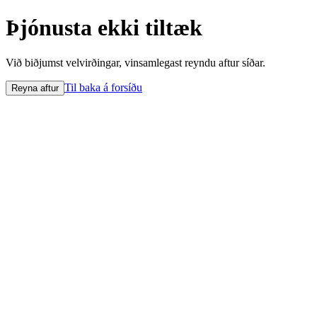
Þjónusta ekki tiltæk
Við biðjumst velvirðingar, vinsamlegast reyndu aftur síðar.
Til baka á forsíðu
Reyna aftur