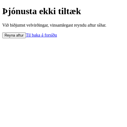
Þjónusta ekki tiltæk
Við biðjumst velvirðingar, vinsamlegast reyndu aftur síðar.
Til baka á forsíðu
Reyna aftur