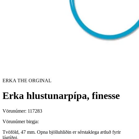
ERKA THE ORGINAL
Erka hlustunarpípa, finesse
Vörunúmer:
117283
Vörunúmer birgja:
Tvöföld, 47 mm. Opna bjölluhliðin er sérstaklega ætluð fyrir
lágtíðni.