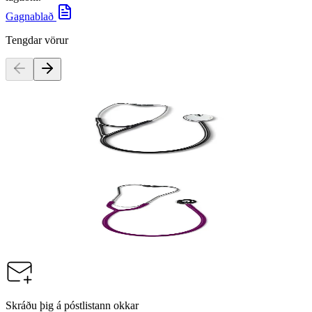
Gagnablað
Tengdar vörur
ERKA THE ORGINAL
Erka hlustunarpípa, Classic
Vörunúmer:
117287
ERKA THE ORGINAL
Erka hlustunarpípa, Duo child
Vörunúmer:
120457
Skráðu þig á póstlistann okkar