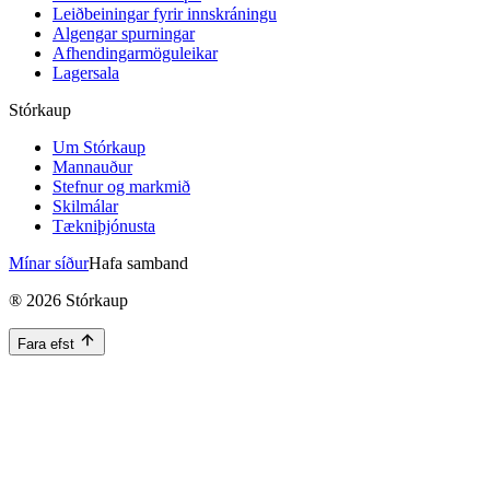
Leiðbeiningar fyrir innskráningu
Algengar spurningar
Afhendingarmöguleikar
Lagersala
Stórkaup
Um Stórkaup
Mannauður
Stefnur og markmið
Skilmálar
Tækniþjónusta
Mínar síður
Hafa samband
®
2026
Stórkaup
Fara efst