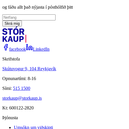
og fáðu allt það nýjasta í pósthólfið þitt
Skrá mig
facebook
LinkedIn
Skrifstofa
Skútuvogur 9, 104 Reykjavík
Opnunartími: 8-16
Sími:
515 1500
storkaup@storkaup.is
Kt: 600122-2820
Þjónusta
Umsókn um viðskipti