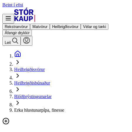
Beint í efni
Rekstrarvörur
Matvörur
Heilbrigðisvörur
Vélar og tæki
Áfengir drykkir
Leit
Heilbrigðisvörur
Heilbrigðisbúnaður
Blóðþrýstingsmælar
Erka hlustunarpípa, finesse