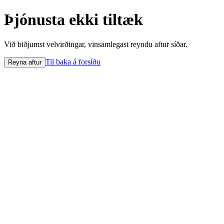
Þjónusta ekki tiltæk
Við biðjumst velvirðingar, vinsamlegast reyndu aftur síðar.
Til baka á forsíðu
Reyna aftur