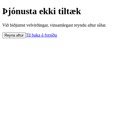
Þjónusta ekki tiltæk
Við biðjumst velvirðingar, vinsamlegast reyndu aftur síðar.
Til baka á forsíðu
Reyna aftur