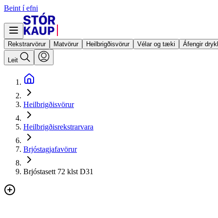
Beint í efni
Rekstrarvörur
Matvörur
Heilbrigðisvörur
Vélar og tæki
Áfengir dryk
Leit
Heilbrigðisvörur
Heilbrigðisrekstrarvara
Brjóstagjafavörur
Brjóstasett 72 klst D31