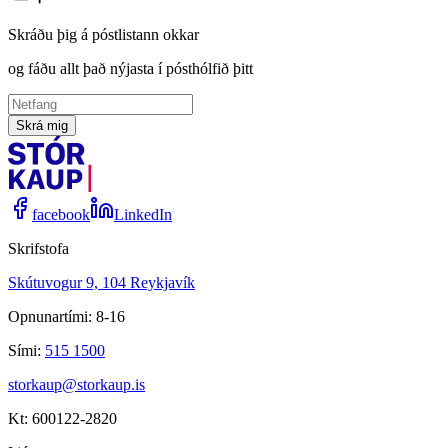
Skráðu þig á póstlistann okkar
og fáðu allt það nýjasta í pósthólfið þitt
Skrá mig
facebook
LinkedIn
Skrifstofa
Skútuvogur 9, 104 Reykjavík
Opnunartími: 8-16
Sími:
515 1500
storkaup@storkaup.is
Kt: 600122-2820