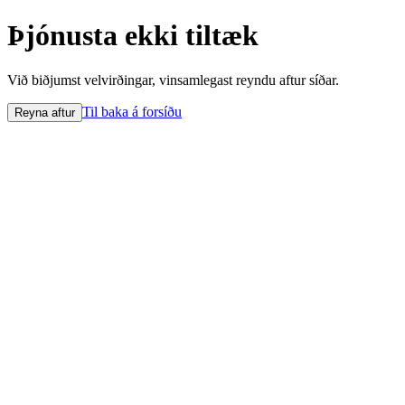
Þjónusta ekki tiltæk
Við biðjumst velvirðingar, vinsamlegast reyndu aftur síðar.
Til baka á forsíðu
Reyna aftur