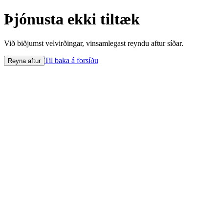
Þjónusta ekki tiltæk
Við biðjumst velvirðingar, vinsamlegast reyndu aftur síðar.
Til baka á forsíðu
Reyna aftur