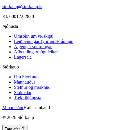
storkaup@storkaup.is
Kt: 600122-2820
Þjónusta
Umsókn um viðskipti
Leiðbeiningar fyrir innskráningu
Algengar spurningar
Afhendingarmöguleikar
Lagersala
Stórkaup
Um Stórkaup
Mannauður
Stefnur og markmið
Skilmálar
Tækniþjónusta
Mínar síður
Hafa samband
®
2026
Stórkaup
Fara efst