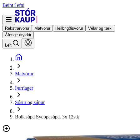
Beint í efni
Rekstrarvörur
Matvörur
Heilbrigðisvörur
Vélar og tæki
Áfengir drykkir
Leit
Matvörur
Þurrlager
Sósur og súpur
Bollasúpa Sveppasúpa. 3x 12stk