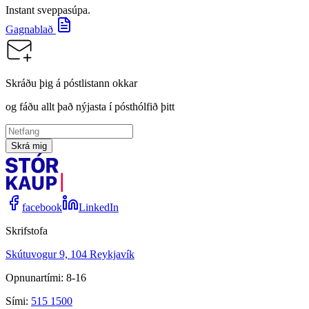
Instant sveppasúpa.
Gagnablað
Skráðu þig á póstlistann okkar
og fáðu allt það nýjasta í pósthólfið þitt
Skrá mig
facebook
LinkedIn
Skrifstofa
Skútuvogur 9, 104 Reykjavík
Opnunartími: 8-16
Sími:
515 1500