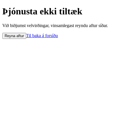
Þjónusta ekki tiltæk
Við biðjumst velvirðingar, vinsamlegast reyndu aftur síðar.
Til baka á forsíðu
Reyna aftur