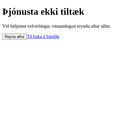
Þjónusta ekki tiltæk
Við biðjumst velvirðingar, vinsamlegast reyndu aftur síðar.
Til baka á forsíðu
Reyna aftur