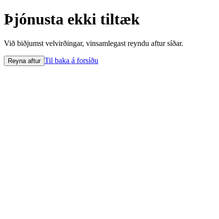
Þjónusta ekki tiltæk
Við biðjumst velvirðingar, vinsamlegast reyndu aftur síðar.
Til baka á forsíðu
Reyna aftur