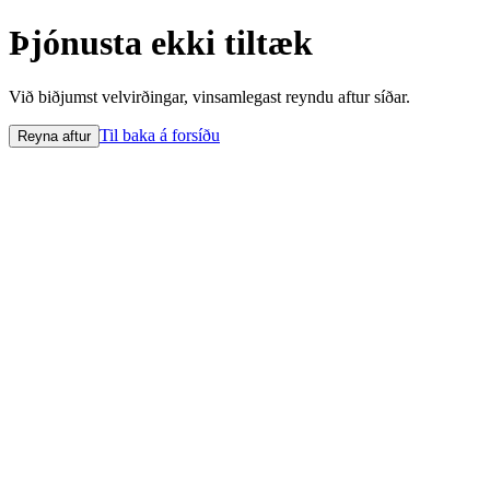
Þjónusta ekki tiltæk
Við biðjumst velvirðingar, vinsamlegast reyndu aftur síðar.
Til baka á forsíðu
Reyna aftur